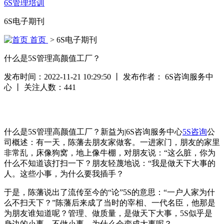
6S管理培训
6S电子期刊
首页
> 6S电子期刊
什么是5S管理高颜值工厂？
发布时间：2022-11-21 10:29:50
丨
发布作者： 6S咨询服务中
心
丨
关注人数：
441
什么是5S管理高颜值工厂？新益为|6S咨询服务中心
5S咨询
公
司概述：有一天，陈藩去朋友家做客。一进家门，朋友的家里
非常乱，床像狗窝，地上像牛棚，对朋友说：“这么脏，你为
什么不知道该打扫一下？朋友轻蔑地说：“我是做天下大事的
人。这些小事，为什么要我插手？
于是，陈藩说出了流传至今的“论”5S的意思：“一户人家为什
么不扫天下？”陈藩后来成了当时的宰相、一代名臣，他那是
为朋友谁知道呢？管理、做质量，是做天下大事，5S似乎是
身边的小事，不做小事，为什么会变成大事呢？