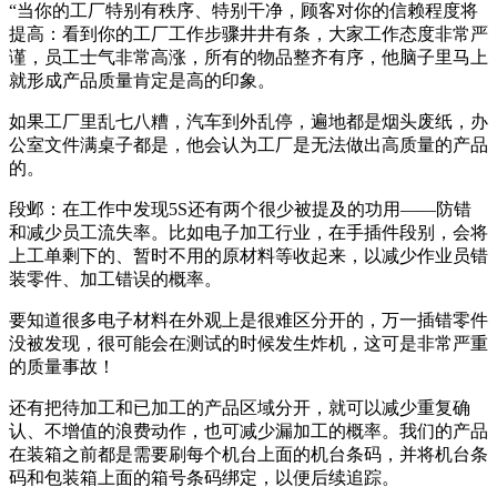
“当你的工厂特别有秩序、特别干净，顾客对你的信赖程度将
提高：看到你的工厂工作步骤井井有条，大家工作态度非常严
谨，员工士气非常高涨，所有的物品整齐有序，他脑子里马上
就形成产品质量肯定是高的印象。
如果工厂里乱七八糟，汽车到外乱停，遍地都是烟头废纸，办
公室文件满桌子都是，他会认为工厂是无法做出高质量的产品
的。
段邺：在工作中发现5S还有两个很少被提及的功用——防错
和减少员工流失率。比如电子加工行业，在手插件段别，会将
上工单剩下的、暂时不用的原材料等收起来，以减少作业员错
装零件、加工错误的概率。
要知道很多电子材料在外观上是很难区分开的，万一插错零件
没被发现，很可能会在测试的时候发生炸机，这可是非常严重
的质量事故！
还有把待加工和已加工的产品区域分开，就可以减少重复确
认、不增值的浪费动作，也可减少漏加工的概率。我们的产品
在装箱之前都是需要刷每个机台上面的机台条码，并将机台条
码和包装箱上面的箱号条码绑定，以便后续追踪。