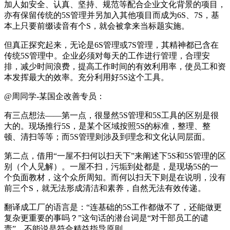
加人如安全、认真、坚持、规范等配合企业文化背景的项目，
亦有保留传统的5S管理并另加入其他项目而成为6S、7S，基
本上只要前缀读音有个S，就会被拿来当标题实施。
但真正探究起来，无论是6S管理或7S管理，其精神都已含在
传统5S管理中。企业必须对每天的工作进行管理，合理安
排，减少时间浪费，提高工作时间的有效利用率，使员工和资
本发挥最大的效率。充分利用好5S这个工具。
@周同学-某国企改善专员：
有三点想法——第一点，很显然5S管理和5S工具的区别是很
大的。现场推行5S，是某个区域按照5S的标准，整理、整
顿、清扫等等；而5S管理则涉及到理念和文化认同层面。
第二点，借用“一屋不扫何以扫天下”来阐述下5S和5S管理的区
别（个人见解）。一屋不扫，污垢到处都是，是现场5S的一
个负面教材，这个众所周知。而何以扫天下则是在说明，没有
前三个S，就无法形成清洁和素养，自然无法有效传递。
翻译成工厂的语言是：“连基础的5S工作都做不了，还能做更
复杂更重要的事吗？”这句话的潜台词是“对干部员工的谴
责”，不能说是符合精益指导原则。