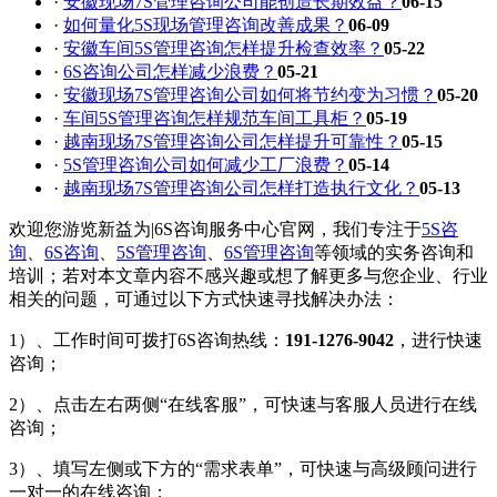
·
安徽现场7S管理咨询公司能创造长期效益？
06-15
·
如何量化5S现场管理咨询改善成果？
06-09
·
安徽车间5S管理咨询怎样提升检查效率？
05-22
·
6S咨询公司怎样减少浪费？
05-21
·
安徽现场7S管理咨询公司如何将节约变为习惯？
05-20
·
车间5S管理咨询怎样规范车间工具柜？
05-19
·
越南现场7S管理咨询公司怎样提升可靠性？
05-15
·
5S管理咨询公司如何减少工厂浪费？
05-14
·
越南现场7S管理咨询公司怎样打造执行文化？
05-13
欢迎您游览新益为|6S咨询服务中心官网，我们专注于
5S咨
询
、
6S咨询
、
5S管理咨询
、
6S管理咨询
等领域的实务咨询和
培训；若对本文章内容不感兴趣或想了解更多与您企业、行业
相关的问题，可通过以下方式快速寻找解决办法：
1）、工作时间可拨打6S咨询热线：
191-1276-9042
，进行快速
咨询；
2）、点击左右两侧“在线客服”，可快速与客服人员进行在线
咨询；
3）、填写左侧或下方的“需求表单”，可快速与高级顾问进行
一对一的在线咨询；