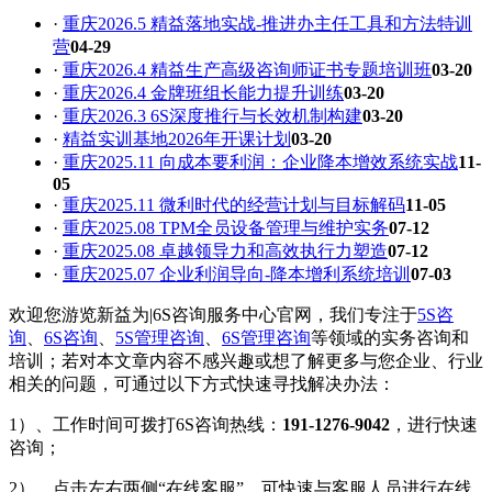
·
重庆2026.5 精益落地实战-推进办主任工具和方法特训
营
04-29
·
重庆2026.4 精益生产高级咨询师证书专题培训班
03-20
·
重庆2026.4 金牌班组长能力提升训练
03-20
·
重庆2026.3 6S深度推行与长效机制构建
03-20
·
精益实训基地2026年开课计划
03-20
·
重庆2025.11 向成本要利润：企业降本增效系统实战
11-
05
·
重庆2025.11 微利时代的经营计划与目标解码
11-05
·
重庆2025.08 TPM全员设备管理与维护实务
07-12
·
重庆2025.08 卓越领导力和高效执行力塑造
07-12
·
重庆2025.07 企业利润导向-降本增利系统培训
07-03
欢迎您游览新益为|6S咨询服务中心官网，我们专注于
5S咨
询
、
6S咨询
、
5S管理咨询
、
6S管理咨询
等领域的实务咨询和
培训；若对本文章内容不感兴趣或想了解更多与您企业、行业
相关的问题，可通过以下方式快速寻找解决办法：
1）、工作时间可拨打6S咨询热线：
191-1276-9042
，进行快速
咨询；
2）、点击左右两侧“在线客服”，可快速与客服人员进行在线