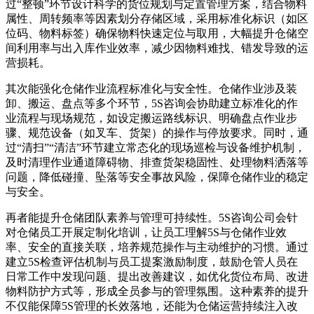
过“整顿”环节设计科学的货位规划与定置管理方案，结合物料
属性、周转频率等因素划分存储区域，采用标准化标识（如区
位码、物料标签）确保物料快速定位与取用，大幅提升仓储空
间利用率与出入库作业效率，减少因物料难找、错发导致的运
营损耗。
其次能强化仓储作业流程标准化与安全性。仓储作业涉及装
卸、搬运、盘点等多个环节，5S咨询会协助建立标准化的作
业流程与现场规范，如设定搬运路线标识、明确盘点作业步
骤、规范设备（如叉车、货架）的操作与停放要求。同时，通
过“清扫”“清洁”环节建立常态化的现场巡检与设备维护机制，
及时清理作业通道障碍物、排查货架稳固性、处理物料洒落等
问题，降低碰撞、坠落等安全事故风险，保障仓储作业的稳定
与安全。
再者能提升仓储团队素养与管理可持续性。5S咨询公司会针
对仓储员工开展定制化培训，让员工理解5S与仓储作业效
率、安全的直接关联，培养规范操作与主动维护的习惯。通过
建立5S检查评估机制与员工提案激励制度，鼓励仓管人员在
日常工作中发现问题、提出改善建议，如优化货位布局、改进
物料防护方式等，形成全员参与的管理氛围。这种素养的提升
不仅能保障5S管理的长效落地，还能为仓储运营持续注入改