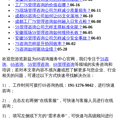
·
工厂7S管理咨询的价值在哪？
06-16
·
7S现场管理咨询公司怎样减少质量损失？
06-11
·
成都6S咨询公司如何让6S文化落地？
06-10
·
成都工厂7S管理咨询如何融入日常点检？
06-08
·
5S管理咨询公司怎样支撑标准化呢？
06-06
·
安徽现场5S管理咨询如何维持长效？
06-05
·
安徽5S管理咨询公司怎样减少安全事故？
06-03
·
7S咨询怎样提升协同效率？
06-02
·
7S咨询如何驱动业绩？
05-28
欢迎您游览新益为|6S咨询服务中心官网，我们专注于
5S咨
询
、
6S咨询
、
5S管理咨询
、
6S管理咨询
等领域的实务咨询和
培训；若对本文章内容不感兴趣或想了解更多与您企业、行业
相关的问题，可通过以下方式快速寻找解决办法：
1）、工作时间可拨打6S咨询热线：
191-1276-9042
，进行快速
咨询；
2）、点击左右两侧“在线客服”，可快速与客服人员进行在线
咨询；
3）、填写左侧或下方的“需求表单”，可快速与高级顾问进行