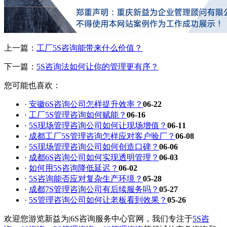
上一篇：
工厂5S咨询能带来什么价值？
下一篇：
5S咨询法如何让你的管理更有序？
您可能也喜欢：
·
安徽6S咨询公司怎样提升效率？
06-22
·
工厂5S管理咨询如何赋能？
06-16
·
5S现场管理咨询公司如何让现场增值？
06-11
·
成都工厂5S管理咨询怎样应对客户验厂？
06-08
·
5S现场管理咨询公司如何创造口碑？
06-06
·
成都6S咨询公司如何实现透明管理？
06-03
·
如何用5S咨询降低延迟？
06-02
·
5S咨询能否应对复杂生产环境？
05-28
·
成都7S管理咨询公司有后续服务吗？
05-27
·
5S管理咨询公司如何让老板看到效果？
05-26
欢迎您游览新益为|6S咨询服务中心官网，我们专注于
5S咨