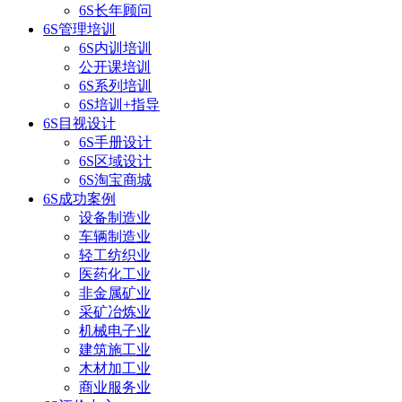
6S长年顾问
6S管理培训
6S内训培训
公开课培训
6S系列培训
6S培训+指导
6S目视设计
6S手册设计
6S区域设计
6S淘宝商城
6S成功案例
设备制造业
车辆制造业
轻工纺织业
医药化工业
非金属矿业
采矿冶炼业
机械电子业
建筑施工业
木材加工业
商业服务业