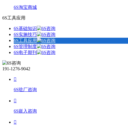
6S淘宝商城
6S工具应用
6S基础知识
6S实施技巧
6S工具应用
6S管理制度
6S电子期刊
191-1276-9042
6S驻厂咨询
6S嵌入咨询