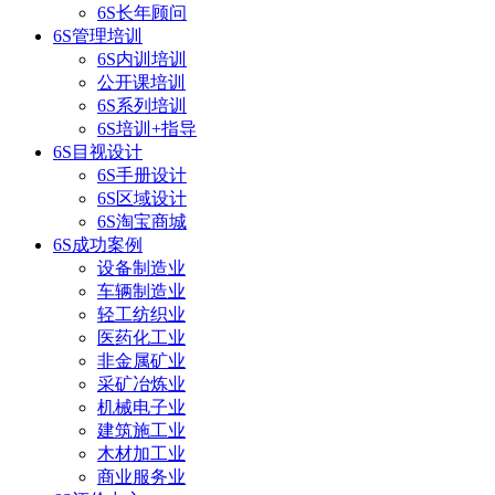
6S长年顾问
6S管理培训
6S内训培训
公开课培训
6S系列培训
6S培训+指导
6S目视设计
6S手册设计
6S区域设计
6S淘宝商城
6S成功案例
设备制造业
车辆制造业
轻工纺织业
医药化工业
非金属矿业
采矿冶炼业
机械电子业
建筑施工业
木材加工业
商业服务业