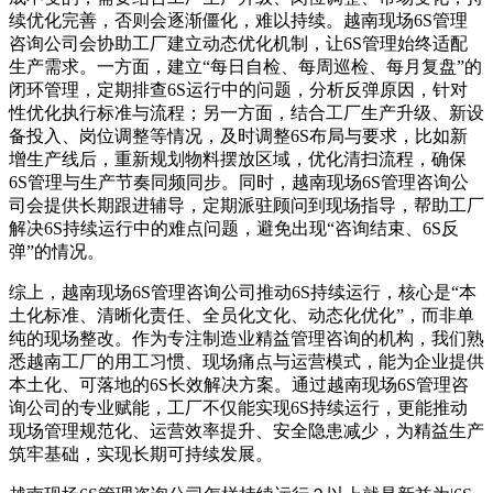
续优化完善，否则会逐渐僵化，难以持续。越南现场6S管理
咨询公司会协助工厂建立动态优化机制，让6S管理始终适配
生产需求。一方面，建立“每日自检、每周巡检、每月复盘”的
闭环管理，定期排查6S运行中的问题，分析反弹原因，针对
性优化执行标准与流程；另一方面，结合工厂生产升级、新设
备投入、岗位调整等情况，及时调整6S布局与要求，比如新
增生产线后，重新规划物料摆放区域，优化清扫流程，确保
6S管理与生产节奏同频同步。同时，越南现场6S管理咨询公
司会提供长期跟进辅导，定期派驻顾问到现场指导，帮助工厂
解决6S持续运行中的难点问题，避免出现“咨询结束、6S反
弹”的情况。
综上，越南现场6S管理咨询公司推动6S持续运行，核心是“本
土化标准、清晰化责任、全员化文化、动态化优化”，而非单
纯的现场整改。作为专注制造业精益管理咨询的机构，我们熟
悉越南工厂的用工习惯、现场痛点与运营模式，能为企业提供
本土化、可落地的6S长效解决方案。通过越南现场6S管理咨
询公司的专业赋能，工厂不仅能实现6S持续运行，更能推动
现场管理规范化、运营效率提升、安全隐患减少，为精益生产
筑牢基础，实现长期可持续发展。