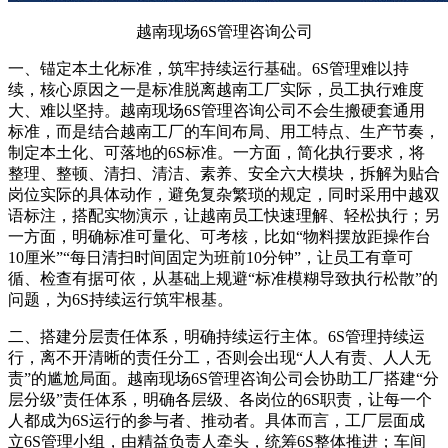
越南现场6S管理咨询公司
一、锚定本土化标准，筑牢持续运行基础。6S管理难以持
续，核心原因之一是标准脱离越南工厂实际，员工执行难度
大、难以坚持。越南现场6S管理咨询公司不会生搬硬套通用
标准，而是结合越南工厂的车间布局、用工特点、生产节奏，
制定本土化、可落地的6S标准。一方面，简化执行要求，将
整理、整顿、清扫、清洁、素养、安全六大模块，拆解为贴合
岗位实际的具体动作，避免复杂繁琐的规定，同时采用中越双
语标注，搭配实物演示，让越南员工快速理解、轻松执行；另
一方面，明确标准可量化、可考核，比如“物料摆放距操作台
10厘米”“每日清扫时间固定为班前10分钟”，让员工有章可
循、检查有据可依，从基础上规避“标准模糊导致执行松散”的
问题，为6S持续运行筑牢根基。
二、搭建分层责任体系，明确持续运行主体。6S管理持续运
行，离不开清晰的责任分工，否则会出现“人人有责、人人无
责”的尴尬局面。越南现场6S管理咨询公司会协助工厂搭建“分
层分级”责任体系，明确各层级、各岗位的6S职责，让每一个
人都成为6S运行的参与者、推动者。具体而言，工厂层面成
立6S管理小组，由精益负责人牵头，统筹6S整体推进；车间