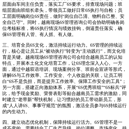
层面由车间主任负责，落实工厂6S要求，排查现场问题；班
组层面由班组长牵头，带领员工做好日常6S执行与自检；员
工层面明确岗位6S责任，做到“岗位自己清、物料自己整、安
全自己守”。同时，越南现场6S管理咨询公司会协助明确各岗
位考核标准，将6S执行情况与绩效挂钩，倒逼责任落实，确
保6S管理有人管、有人抓、有人做。
三、培育全员6S文化，激活持续运行动力。6S管理的持续运
行，核心是让员工从“被动执行”转变为“主动践行”，而文化培
育是关键。越南现场6S管理咨询公司会结合越南员工的认知
特点，开展本土化文化培育工作，让6S理念深入人心。一方
面，通过中越双语培训、现场案例分享、班前会宣讲等形式，
讲解6S与工作效率、工作安全、个人收益的关联，让员工明
白“6S不是负担，而是提升工作效率、保障工作安全的工具”；
另一方面，搭建正向激励体系，开展“6S优秀班组”“6S标兵”评
比，给予现金奖励、荣誉表彰等贴合越南员工需求的激励，同
时建立“老带新”帮扶机制，让习惯好的员工带动新员工，形
成“人人讲6S、事事守规范”的氛围，激活全员参与6S持续运行
的内生动力。
四、建立动态优化机制，保障持续运行活力。6S管理不是一
成不变的，需要结合工厂生产升级、岗位调整、市场变化，持