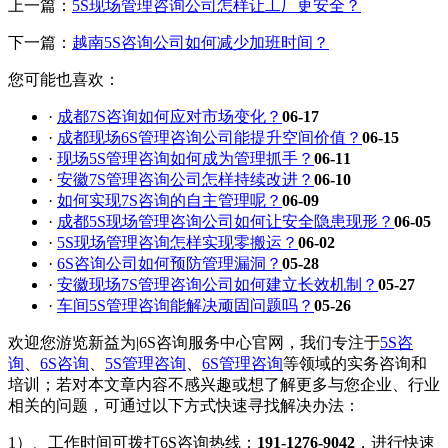
上一篇：
5S现场管理咨询公司怎样让工厂更安全？
下一篇：
越南5S咨询公司如何减少加班时间？
您可能也喜欢：
·
成都7S咨询如何应对市场变化？
06-17
·
成都现场6S管理咨询公司能提升空间价值？
06-15
·
现场5S管理咨询如何成为管理抓手？
06-11
·
安徽7S管理咨询公司怎样持续改进？
06-10
·
如何实现7S咨询的自主管理呢？
06-09
·
成都5S现场管理咨询公司如何让安全隐患现形？
06-05
·
5S现场管理咨询怎样实现零搬运？
06-02
·
6S咨询公司如何预防管理漏洞？
05-28
·
安徽现场7S管理咨询公司如何建立长效机制？
05-27
·
车间5S管理咨询能解决顽固问题吗？
05-26
欢迎您游览新益为|6S咨询服务中心官网，我们专注于
5S咨
询
、
6S咨询
、
5S管理咨询
、
6S管理咨询
等领域的实务咨询和
培训；若对本文章内容不感兴趣或想了解更多与您企业、行业
相关的问题，可通过以下方式快速寻找解决办法：
1）、工作时间可拨打6S咨询热线：
191-1276-9042
，进行快速