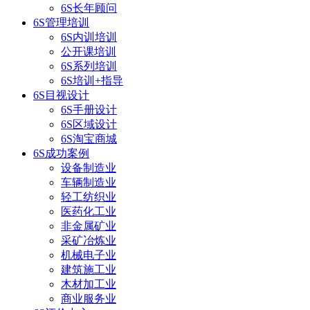
6S长年顾问
6S管理培训
6S内训培训
公开课培训
6S系列培训
6S培训+指导
6S目视设计
6S手册设计
6S区域设计
6S淘宝商城
6S成功案例
设备制造业
车辆制造业
轻工纺织业
医药化工业
非金属矿业
采矿冶炼业
机械电子业
建筑施工业
木材加工业
商业服务业