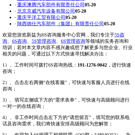
·
重庆澳腾汽车部件有限责任公司
05-20
·
北京京威汽车设备有限公司
05-20
·
重庆平洋工贸有限公司
05-20
·
陕西德仕汽车部件（集团）有限责任公司
05-20
欢迎您游览新益为|6S咨询服务中心官网，我们专注于
5S咨
询
、
6S咨询
、
5S管理咨询
、
6S管理咨询
等领域的实务咨询和
培训；若对本文章内容不感兴趣或想了解更多与您企业、行业
相关的问题，可通过以下方式快速寻找解决办法：
1）、工作时间可拨打6S咨询热线：
191-1276-9042
，进行快速
咨询；
2）、点击左右两侧“在线客服”，可快速与客服人员进行在线
咨询；
3）、填写左侧或下方的“需求表单”，可快速与高级顾问进行
一对一的在线咨询；
4）、非工作时间点击左下方的“请您留言”，填写您的联系电
话及咨询需求，我们将快速安排高级顾问为您解答；
5）、欢迎加入6S管理工程师联盟（QQ群：548949252），为