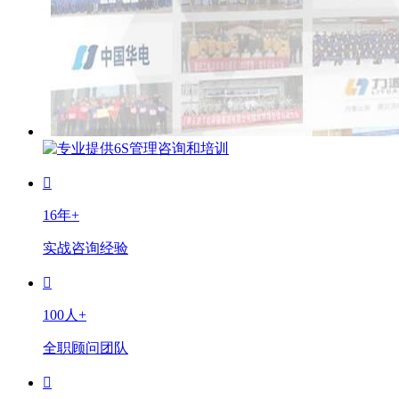
16年+
实战咨询经验
100人+
全职顾问团队