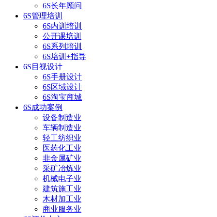
6S长年顾问
6S管理培训
6S内训培训
公开课培训
6S系列培训
6S培训+指导
6S目视设计
6S手册设计
6S区域设计
6S淘宝商城
6S成功案例
设备制造业
车辆制造业
轻工纺织业
医药化工业
非金属矿业
采矿冶炼业
机械电子业
建筑施工业
木材加工业
商业服务业