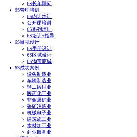
6S长年顾问
6S管理培训
6S内训培训
公开课培训
6S系列培训
6S培训+指导
6S目视设计
6S手册设计
6S区域设计
6S淘宝商城
6S成功案例
设备制造业
车辆制造业
轻工纺织业
医药化工业
非金属矿业
采矿冶炼业
机械电子业
建筑施工业
木材加工业
商业服务业