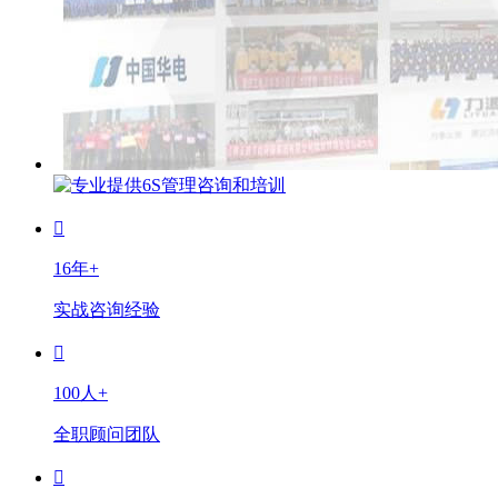
16年+
实战咨询经验
100人+
全职顾问团队