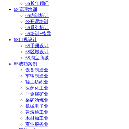
6S长年顾问
6S管理培训
6S内训培训
公开课培训
6S系列培训
6S培训+指导
6S目视设计
6S手册设计
6S区域设计
6S淘宝商城
6S成功案例
设备制造业
车辆制造业
轻工纺织业
医药化工业
非金属矿业
采矿冶炼业
机械电子业
建筑施工业
木材加工业
商业服务业