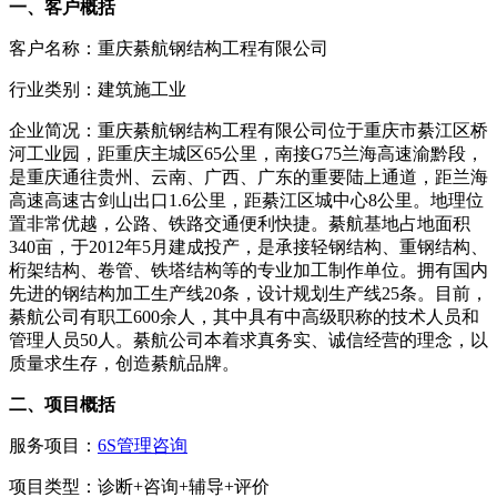
一、客户概括
客户名称：重庆綦航钢结构工程有限公司
行业类别：建筑施工业
企业简况：重庆綦航钢结构工程有限公司位于重庆市綦江区桥
河工业园，距重庆主城区65公里，南接G75兰海高速渝黔段，
是重庆通往贵州、云南、广西、广东的重要陆上通道，距兰海
高速高速古剑山出口1.6公里，距綦江区城中心8公里。地理位
置非常优越，公路、铁路交通便利快捷。綦航基地占地面积
340亩，于2012年5月建成投产，是承接轻钢结构、重钢结构、
桁架结构、卷管、铁塔结构等的专业加工制作单位。拥有国内
先进的钢结构加工生产线20条，设计规划生产线25条。目前，
綦航公司有职工600余人，其中具有中高级职称的技术人员和
管理人员50人。綦航公司本着求真务实、诚信经营的理念，以
质量求生存，创造綦航品牌。
二、项目概括
服务项目：
6S管理咨询
项目类型：诊断+咨询+辅导+评价