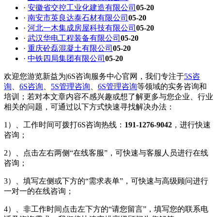
·
安徽省交控工业化建造有限公司
05-20
·
南安市英良达泰石材有限公司
05-20
·
河北一木集成房屋科技有限公司
05-20
·
武汉华电工程装备有限公司
05-20
·
重庆砼磊混凝土有限公司
05-20
·
中铁四局集团有限公司
05-20
欢迎您游览新益为|6S咨询服务中心官网，我们专注于
5S咨
询
、
6S咨询
、
5S管理咨询
、
6S管理咨询
等领域的实务咨询和
培训；若对本文章内容不感兴趣或想了解更多与您企业、行业
相关的问题，可通过以下方式快速寻找解决办法：
1）、工作时间可拨打6S咨询热线：
191-1276-9042
，进行快速
咨询；
2）、点击左右两侧“在线客服”，可快速与客服人员进行在线
咨询；
3）、填写左侧或下方的“需求表单”，可快速与高级顾问进行
一对一的在线咨询；
4）、非工作时间点击左下方的“请您留言”，填写您的联系电