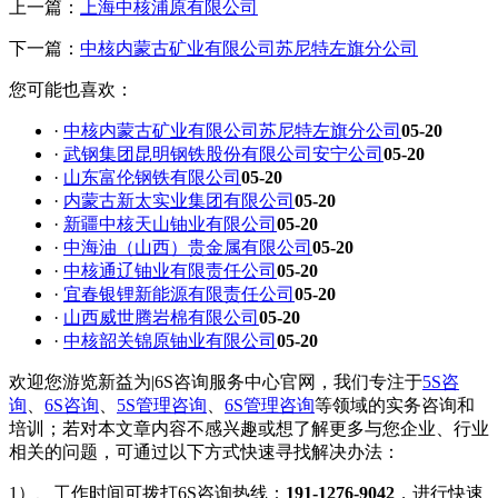
上一篇：
上海中核浦原有限公司
下一篇：
中核内蒙古矿业有限公司苏尼特左旗分公司
您可能也喜欢：
·
中核内蒙古矿业有限公司苏尼特左旗分公司
05-20
·
武钢集团昆明钢铁股份有限公司安宁公司
05-20
·
山东富伦钢铁有限公司
05-20
·
内蒙古新太实业集团有限公司
05-20
·
新疆中核天山铀业有限公司
05-20
·
中海油（山西）贵金属有限公司
05-20
·
中核通辽铀业有限责任公司
05-20
·
宜春银锂新能源有限责任公司
05-20
·
山西威世腾岩棉有限公司
05-20
·
中核韶关锦原铀业有限公司
05-20
欢迎您游览新益为|6S咨询服务中心官网，我们专注于
5S咨
询
、
6S咨询
、
5S管理咨询
、
6S管理咨询
等领域的实务咨询和
培训；若对本文章内容不感兴趣或想了解更多与您企业、行业
相关的问题，可通过以下方式快速寻找解决办法：
1）、工作时间可拨打6S咨询热线：
191-1276-9042
，进行快速