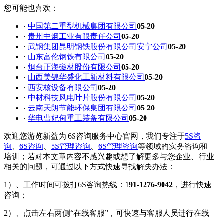
您可能也喜欢：
·
中国第二重型机械集团有限公司
05-20
·
贵州中烟工业有限责任公司
05-20
·
武钢集团昆明钢铁股份有限公司安宁公司
05-20
·
山东富伦钢铁有限公司
05-20
·
烟台正海磁材股份有限公司
05-20
·
山西美锦华盛化工新材料有限公司
05-20
·
西安核设备有限公司
05-20
·
中材科技风电叶片股份有限公司
05-20
·
云南天朗节能环保集团有限公司
05-20
·
华电曹妃甸重工装备有限公司
05-20
欢迎您游览新益为|6S咨询服务中心官网，我们专注于
5S咨
询
、
6S咨询
、
5S管理咨询
、
6S管理咨询
等领域的实务咨询和
培训；若对本文章内容不感兴趣或想了解更多与您企业、行业
相关的问题，可通过以下方式快速寻找解决办法：
1）、工作时间可拨打6S咨询热线：
191-1276-9042
，进行快速
咨询；
2）、点击左右两侧“在线客服”，可快速与客服人员进行在线