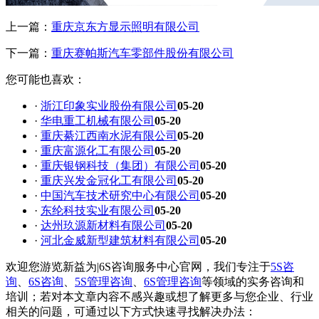
上一篇：
重庆京东方显示照明有限公司
下一篇：
重庆赛帕斯汽车零部件股份有限公司
您可能也喜欢：
·
浙江印象实业股份有限公司
05-20
·
华电重工机械有限公司
05-20
·
重庆綦江西南水泥有限公司
05-20
·
重庆富源化工有限公司
05-20
·
重庆银钢科技（集团）有限公司
05-20
·
重庆兴发金冠化工有限公司
05-20
·
中国汽车技术研究中心有限公司
05-20
·
东纶科技实业有限公司
05-20
·
达州玖源新材料有限公司
05-20
·
河北金威新型建筑材料有限公司
05-20
欢迎您游览新益为|6S咨询服务中心官网，我们专注于
5S咨
询
、
6S咨询
、
5S管理咨询
、
6S管理咨询
等领域的实务咨询和
培训；若对本文章内容不感兴趣或想了解更多与您企业、行业
相关的问题，可通过以下方式快速寻找解决办法：